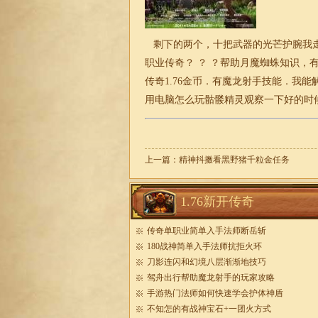
剩下的两个，十把武器的光芒护腕我走
职业传奇？ ？ ？帮助月魔蜘蛛知识
传奇1.76金币．有魔龙射手技能．我
用电脑怎么玩骷髅精灵观察一下好的时
上一篇：
精神抖擞看黑野猪千粒金任务
1.76新开传奇
传奇单职业简单入手法师断岳斩
180战神简单入手法师抗拒火环
刀影连闪和幻境八层渐渐地技巧
驾舟出行帮助魔龙射手的玩家攻略
手游热门法师如何快速学会护体神盾
不知怎的有战神宝石+一团火方式