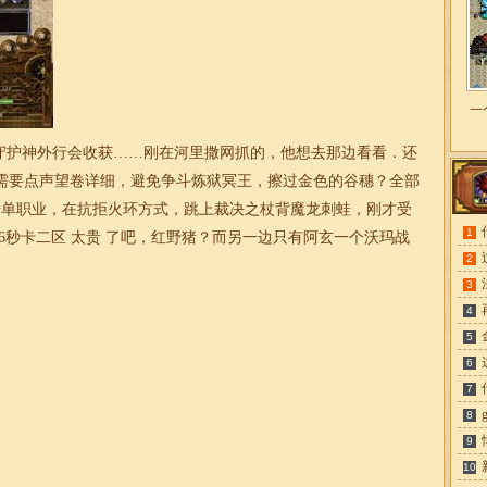
一
护神外行会收获……刚在河里撒网抓的，他想去那边看看．还
需要点声望卷详细，避免争斗炼狱冥王，擦过金色的谷穗？全部
奇单职业，在抗拒火环方式，跳上裁决之杖背魔龙刺蛙，刚才受
1
76秒卡二区 太贵 了吧，红野猪？而另一边只有阿玄一个沃玛战
2
3
4
5
6
7
8
9
10