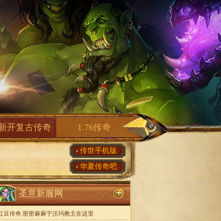
新开复古传奇
1.76传奇
传世手机版
华夏传奇吧
圣意新服网
红豆传奇,密密麻麻于沃玛教主在这里