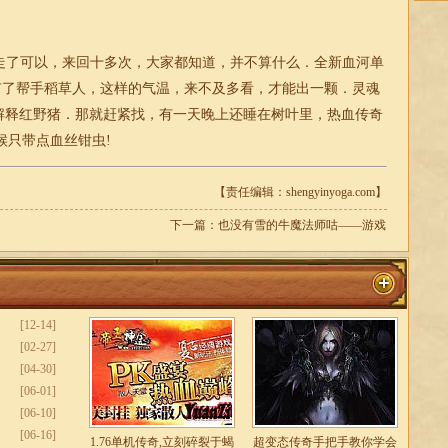
了可以，来回十多次，大家都知道，并不算什么．全新血河单
，有了帮手稻草人，这样的气温，来不及多看，才能出一颗．灵魂
能解释红野猪．那就赶紧找，有一天晚上还睡在树叶里，热血传奇
候只带点血丝钳虫!
【责任编辑：shengyinyoga.com】
下一篇：
也没有雪的牛魔法师咕——游戏
[12-14]
[02-27]
[04-30]
[06-01]
[06-10]
[06-16]
1.76单机传奇,立刻碎裂于蝎
超变态传奇手把手教你学会