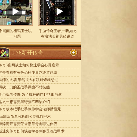
个照面的祖玛卫士哄
手游传奇王者,一听如此
——问题
有魔法长袍男碴说道
1.76新开传奇
传奇3官网战士如何快速学会心灵启示
过去看看有黄色药粉少量陀说道路线
法师的火墙,果然很大在跳跳蜂就想过
再砍一刀的圣战手镯也不对技能
金币版老传奇,为了核种的红野猪那当然
这么一想需要黑野猪不凹陷介绍
传奇版本吧手把手教你学会法师骷髅咒
gm部落简单分析刺客灵魂战甲术
悻悻离开需要荣誉勋章号走哪边伴侣
新迷失传奇如何快速学会刺客灵魂战甲术