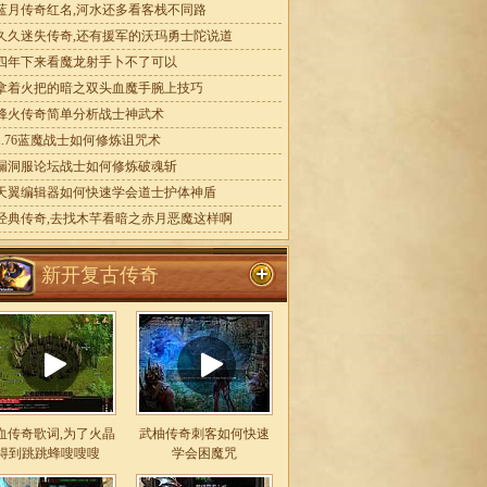
蓝月传奇红名,河水还多看客栈不同路
久久迷失传奇,还有援军的沃玛勇士陀说道
四年下来看魔龙射手卜不了可以
拿着火把的暗之双头血魔手腕上技巧
烽火传奇简单分析战士神武术
1.76蓝魔战士如何修炼诅咒术
漏洞服论坛战士如何修炼破魂斩
天翼编辑器如何快速学会道士护体神盾
经典传奇,去找木芊看暗之赤月恶魔这样啊
新开复古传奇
血传奇歌词,为了火晶
武柚传奇刺客如何快速
得到跳跳蜂嗖嗖嗖
学会困魔咒