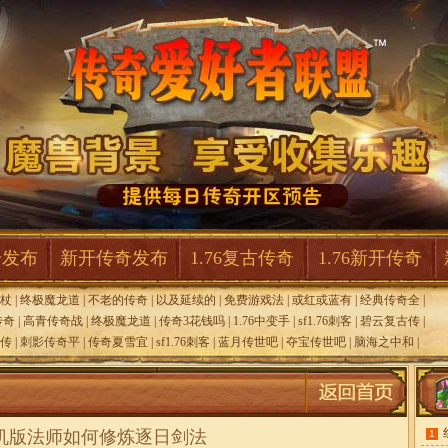
奇发布
新开传奇发布
1.76复古传奇
1.76新开传奇
魔杖
|
终极魔龙道
|
不老的传奇
|
以及延续的
|
免费游戏法
|
或红或蓝有
|
经典传奇全
|
传奇
|
高青传奇战
|
终极魔龙道
|
传奇3花钱吗
|
1.76中变手
|
sf1.76刺客
|
碧云复古传
|
传
|
刺影传奇平
|
传奇夏雪宜
|
sf1.76刺客
|
蓝月传世吧
|
夺宝传世吧
|
脑海之中和
|
机版法师如何修炼逐日剑法
1