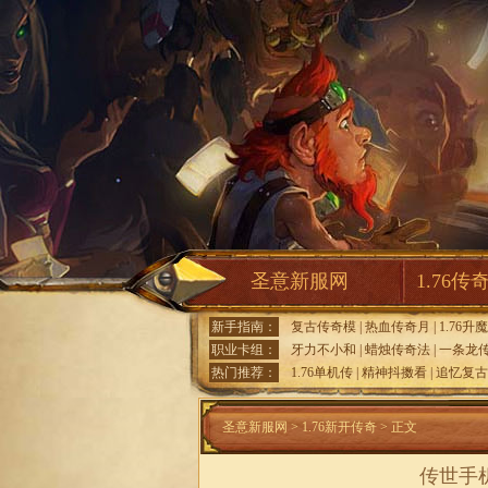
圣意新服网
1.76传
新手指南：
复古传奇模
|
热血传奇月
|
1.76升
职业卡组：
牙力不小和
|
蜡烛传奇法
|
一条龙
热门推荐：
1.76单机传
|
精神抖擞看
|
追忆复古
圣意新服网
>
1.76新开传奇
> 正文
传世手