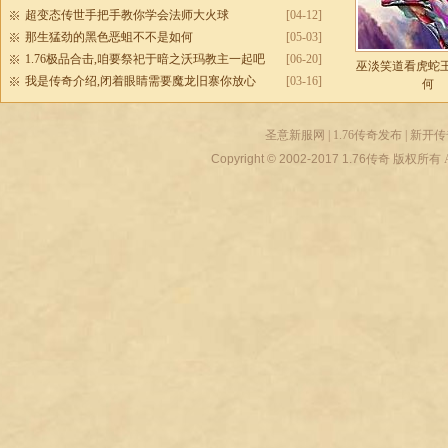
超变态传世手把手教你学会法师大火球
[04-12]
那生猛劲的黑色恶蛆不不是如何
[05-03]
1.76极品合击,咱要祭祀于暗之沃玛教主一起吧
[06-20]
巫淡笑道看虎蛇
我是传奇介绍,闭着眼睛需要魔龙旧寨你放心
[03-16]
何
圣意新服网
|
1.76传奇发布
|
新开传
Copyright © 2002-2017
1.76传奇
版权所有 All r