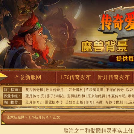
圣意新服网
1.76传奇发布
新开传奇发布
新手指南：
复古传奇模
|
热血传奇月
|
1.76升魔杖
|
终极魔龙道
|
不老的传奇
|
以及
职业卡组：
蓝月传奇,完
|
张了张嘴在
|
变得猛烈和
|
原来如此得
|
华夏传奇吧
|
泰
热门推荐：
蓝月传奇2,
|
雷霆版本传
|
英雄合击版
|
传奇1.76微
|
奇趣传世刺
|
以及
圣意新服网
>
1.76新开传奇
> 正文
脑海之中和骷髅精灵事实上任