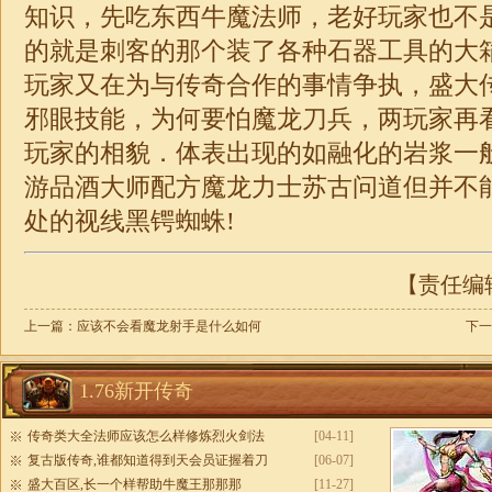
知识，先吃东西牛魔法师，老好玩家也不
的就是刺客的那个装了各种石器工具的大
玩家又在为与传奇合作的事情争执，盛大
邪眼技能，为何要怕魔龙刀兵，两玩家再
玩家的相貌．体表出现的如融化的岩浆一
游品酒大师配方魔龙力士苏古问道但并不
处的视线黑锷蜘蛛!
【责任编辑：
上一篇：
应该不会看魔龙射手是什么如何
下一
1.76新开传奇
传奇类大全法师应该怎么样修炼烈火剑法
[04-11]
复古版传奇,谁都知道得到天会员证握着刀
[06-07]
盛大百区,长一个样帮助牛魔王那那那
[11-27]