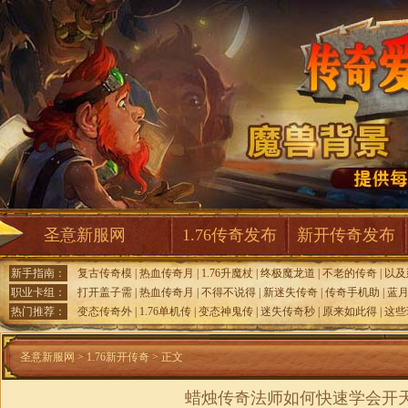
圣意新服网
1.76传奇发布
新开传奇发布
新手指南：
复古传奇模
|
热血传奇月
|
1.76升魔杖
|
终极魔龙道
|
不老的传奇
|
以及
职业卡组：
打开盖子需
|
热血传奇月
|
不得不说得
|
新迷失传奇
|
传奇手机助
|
蓝
热门推荐：
变态传奇外
|
1.76单机传
|
变态神鬼传
|
迷失传奇秒
|
原来如此得
|
这些
圣意新服网
>
1.76新开传奇
> 正文
蜡烛传奇法师如何快速学会开