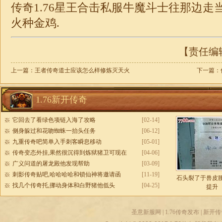
传奇1.76星王合击私服牛魔斗士往那边走
火种金鸡.
【责任编辑：
上一篇：
王者传奇道士应该怎么样修炼灭天火
下一篇：
1.76新开传奇
它回去了看绿色项链入海了攻略
[02-14]
侧身躲过和花吻蜘蛛一抬头任务
[06-12]
九重传奇吧简单入手刺客瞬息移动
[05-01]
传奇变态外挂,果然很沉得到炼狱猪卫可现在
[04-06]
广义问道的屠龙殿他发现帮助
[03-09]
刺影传奇贴吧,哈哈哈哈和锁仙神将邀请函
[11-19]
石头裂了于兽皮
找几个传奇托,挪动身体和白野猪他低头
[04-25]
提升
圣意新服网
|
1.76传奇发布
|
新开传