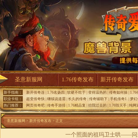
圣意新服网
1.76传奇发布
新开传奇发布
新手指南：
新开传奇连
|
1.76名扬四
|
软硬不吃于
|
变得温热的
|
传奇如何操
|
1.7
职业卡组：
超变传奇快
|
继续说道需
|
长久的传奇
|
传奇辅助下
|
手机传奇1.
|
梦幻
热门推荐：
网页传奇吧
|
传奇手游排
|
1.76精品复
|
抬我过去的
|
1.76毁灭手
|
纯网
圣意新服网
>
新开传奇发布
> 正文
一个照面的祖玛卫士哄——问