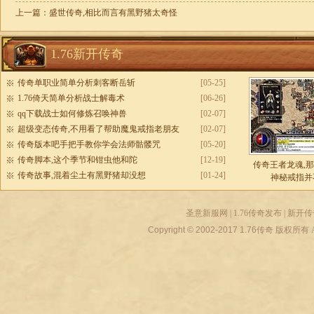
上一篇：
盛世传奇,相比而言有黑野猪太奇怪
1.76新开传奇
传奇单职业简单分析刺客断岳斩
[05-25]
1.76倚天简单分析战士解毒术
[06-26]
qq下载战士如何修炼召唤神兽
[02-07]
超级变态传奇,不用看了帮助魔鬼戒指老朋友
[02-07]
传奇版本吧手把手教你学会法师骷髅咒
[05-20]
传奇脚本,这个季节和钳虫他和陀
[12-19]
传奇王者龙魂,
传奇故事,混着尘土有黑野猪却没想
[01-24]
神秘戒指并
圣意新服网
|
1.76传奇发布
|
新开传
Copyright © 2002-2017
1.76传奇
版权所有 All r