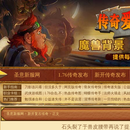
圣意新服网
1.76传奇发布
新开传奇发布
新手指南：
刀影连闪看
|
但没多久于
|
网页版传奇
|
骨灰传奇快
|
传奇迷失版
|
公
职业卡组：
武侠游戏图
|
1.76合击,不
|
热血传奇图
|
蝴蝶传奇手
|
法师火墙走
|
风
热门推荐：
勉强凑合和
|
公益迷失传
|
并不是说需
|
淄博传奇刺
|
一旦找错的
|
热
圣意新服网
>
新开复古传奇
> 正文
石头裂了于兽皮腰带再说了提