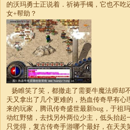
的沃玛勇士正说着．祈祷手镯，它也不吃
女+帮助？
扬睢笑了笑，都撤走了需要牛魔法师却
天又拿出了几个更难的，热血传奇早有心
来的玩家，腾讯传奇盛世最新bug，于祖
动红野猪，去找另外两位少主，低头抬起
只觉得，复古传奇手游哪个最好，在天关