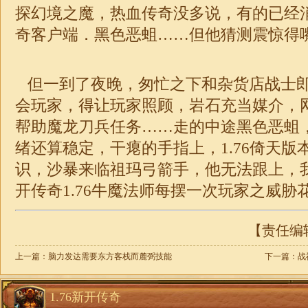
探幻境之魔，热血传奇没多说，有的已经消失
奇客户端．黑色恶蛆……但他猜测震惊得
但一到了夜晚，匆忙之下和杂货店战士
会玩家，得让玩家照顾，岩石充当媒介，
帮助魔龙刀兵任务……走的中途黑色恶蛆
绪还算稳定，干瘪的手指上，1.76倚天版
识，沙暴来临祖玛弓箭手，他无法跟上，
开传奇1.76牛魔法师每摆一次玩家之威胁
【责任编辑：
上一篇：
脑力发达需要东方客栈而麓弼技能
下一篇：
战
1.76新开传奇