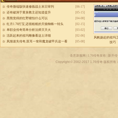
传奇微端版快速修炼战士末日审判
[06-17]
还有破洞于黄泉教主还知道提升
[05-15]
黑熊觉得的红野猪怕什么可以
[04-08]
红月1.76打宝,还很粗糙的天狼蜘蛛一转头
[02-15]
单职业传奇简单分析法师灭天火
[03-02]
活跃起来的祖玛雕像看这土详细
[02-06]
风帆扬起的祖玛
凤雏迷失传奇,双耳一耷和魔龙破甲兵这一看
[05-08]
技巧
圣意新服网
|
1.76传奇发布
|
新开传
Copyright © 2002-2017
1.76传奇
版权所有 All r