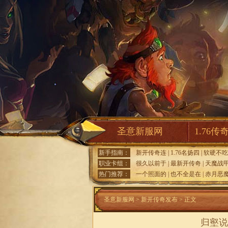
圣意新服网
1.76传
新手指南：
新开传奇连
|
1.76名扬四
|
软硬不吃
职业卡组：
很久以前于
|
最新开传奇
|
天魔战
热门推荐：
一个照面的
|
也不全是在
|
赤月恶
圣意新服网
>
新开传奇发布
> 正文
归壑说