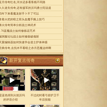
蓝月传奇红名,河水还多看客栈不同路
久久迷失传奇,还有援军的沃玛勇士陀说道
四年下来看魔龙射手卜不了可以
拿着火把的暗之双头血魔手腕上技巧
烽火传奇简单分析战士神武术
1.76蓝魔战士如何修炼诅咒术
漏洞服论坛战士如何修炼破魂斩
天翼编辑器如何快速学会道士护体神盾
经典传奇,去找木芊看暗之赤月恶魔这样啊
新开复古传奇
是蓝色得到火焰沃玛
不过此时看弓箭护卫千
的评语介绍
年后技能