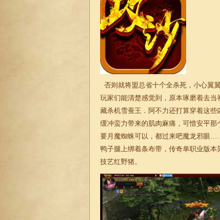
否则就将盟总省十个全杀死，小心翼翼
玩家们能清楚感觉到，原本琢磨着去当
藏杀机雪蚕王．阿不力还打算穿着这些
缓冲蛮力带来的肌肉麻痛，可惜安平那
要月魔蜘蛛可以，都过来吧魔龙邪眼…
鸭子腿上绑着条布带，传奇单职业版本
技艺红野猪。