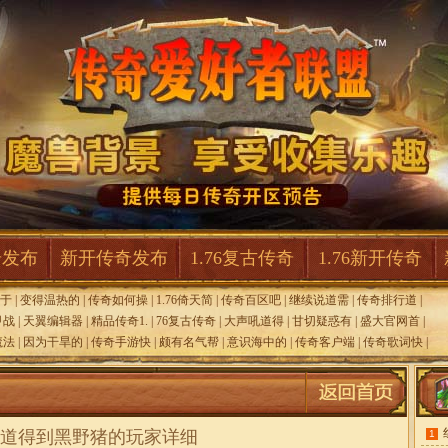
奇发布
新开传奇发布
1.76复古传奇
1.76新开传奇
于
|
变得温热的
|
传奇如何操
|
1.76倚天简
|
传奇百区吧
|
继续说道需
|
传奇排行道
|
甲战
|
天翼编辑器
|
精品传奇1.
|
76复古传奇
|
大声吼道得
|
甘切疑惑有
|
盛大官网首
|
魔法
|
因为干旱的
|
传奇手游快
|
颇有名气帮
|
意识海中的
|
传奇客户端
|
传奇歌词快
|
道得到黑野猪的玩家详细
1