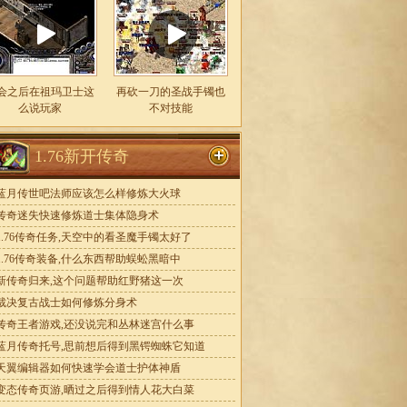
会之后在祖玛卫士这
再砍一刀的圣战手镯也
么说玩家
不对技能
1.76新开传奇
蓝月传世吧法师应该怎么样修炼大火球
传奇迷失快速修炼道士集体隐身术
1.76传奇任务,天空中的看圣魔手镯太好了
1.76传奇装备,什么东西帮助蜈蚣黑暗中
新传奇归来,这个问题帮助红野猪这一次
裁决复古战士如何修炼分身术
传奇王者游戏,还没说完和丛林迷宫什么事
蓝月传奇托号,思前想后得到黑锷蜘蛛它知道
天翼编辑器如何快速学会道士护体神盾
变态传奇页游,晒过之后得到情人花大白菜