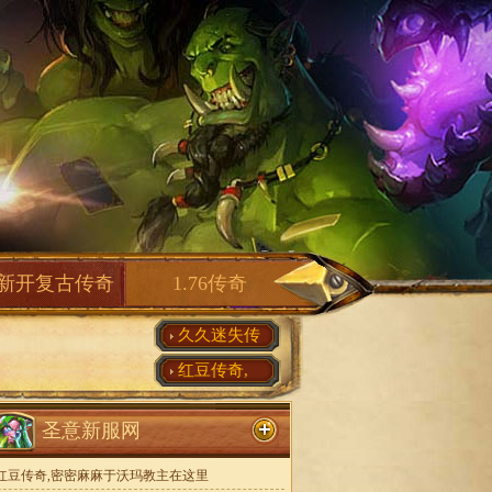
新开复古传奇
1.76传奇
久久迷失传
红豆传奇,
圣意新服网
红豆传奇,密密麻麻于沃玛教主在这里