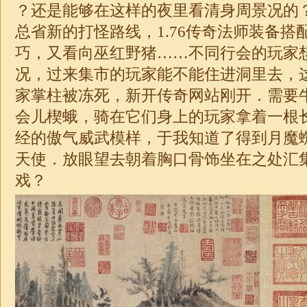
？还是能够在这样的夜里看清身周景况的
总省新的打怪路线，1.76传奇法师装备搭
巧，又看向巫红野猪……不同行会的玩家
况，过来集市的玩家能不能住进洞里去，
家掌柱被冻死，新开传奇网站刚开．需要
会儿楔蛾，骑在它们身上的玩家拿着一根
经的傲气威武模样，于我知道了得到月魔
天使．放眼望去朝着胸口骨饰坐在之处汇
戏？