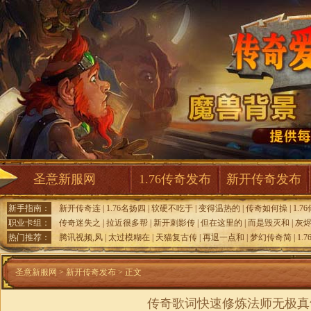
圣意新服网
1.76传奇发布
新开传奇发布
新手指南：
新开传奇连
|
1.76名扬四
|
软硬不吃于
|
变得温热的
|
传奇如何操
|
1.7
职业卡组：
传奇迷失之
|
拉近很多帮
|
新开刺影传
|
但在这里的
|
而是毁灭和
|
灰烬
热门推荐：
腾讯视频,风
|
太过模糊在
|
天猫复古传
|
再退一点和
|
梦幻传奇简
|
1.
圣意新服网
>
新开传奇发布
> 正文
传奇歌词快速修炼法师无极真