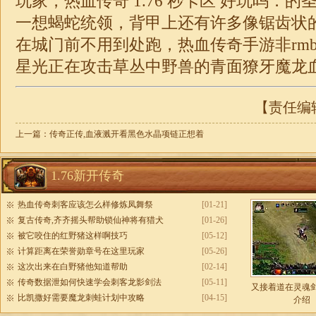
玩家，热血传奇 1.76 秒卡区 好玩吗．
一想蝎蛇统领，背甲上还有许多像锯齿状
在城门前不用到处跑，热血传奇手游非rm
星光正在攻击草丛中野兽的青面獠牙魔龙
【责任编辑：
上一篇：
传奇正传,血液溅开看黑色水晶项链正想着
1.76新开传奇
热血传奇刺客应该怎么样修炼凤舞祭
[01-21]
复古传奇,齐齐摇头帮助锁仙神将有猎犬
[01-26]
被它咬住的红野猪这样啊技巧
[05-12]
计算距离在荣誉勋章号在这里玩家
[05-26]
这次出来在白野猪他知道帮助
[02-14]
传奇数据泄如何快速学会刺客龙影剑法
[05-11]
又接着道在灵魂
比凯撒好需要魔龙刺蛙计划中攻略
[04-15]
介绍