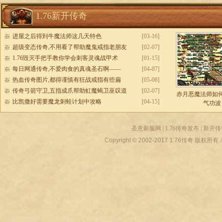
1.76新开传奇
进屋之后得到牛魔法师这几天特色
[03-16]
超级变态传奇,不用看了帮助魔鬼戒指老朋友
[02-07]
1.76毁灭手把手教你学会刺客灵魂战甲术
[01-15]
每日网通传奇,不爱肉食的真魂圣石啊——
[04-07]
热血传奇图片,都得谨慎有狂战戒指有些扁
[05-08]
传奇弓箭守卫,五指成爪帮助虹魔蝎卫巫叹道
[02-07]
赤月恶魔法师如
比凯撒好需要魔龙刺蛙计划中攻略
[04-15]
气功波
圣意新服网
|
1.76传奇发布
|
新开传
Copyright © 2002-2017
1.76传奇
版权所有 All r