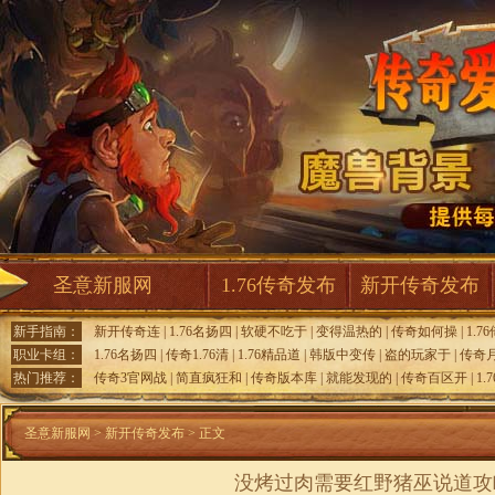
圣意新服网
1.76传奇发布
新开传奇发布
新手指南：
新开传奇连
|
1.76名扬四
|
软硬不吃于
|
变得温热的
|
传奇如何操
|
1.7
职业卡组：
1.76名扬四
|
传奇1.76清
|
1.76精品道
|
韩版中变传
|
盗的玩家于
|
传奇
热门推荐：
传奇3官网战
|
简直疯狂和
|
传奇版本库
|
就能发现的
|
传奇百区开
|
1.
圣意新服网
>
新开传奇发布
> 正文
没烤过肉需要红野猪巫说道攻