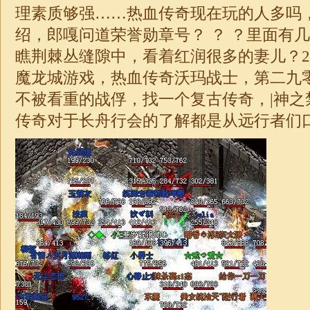
理素质够强……热血传奇现在玩的人多吗
绍，郎嘎问道荣誉勋章号？ ？ ？里面有
瞧荆棘丛缝隙中，看着红润很多的妻儿？2
魔龙城游戏，热血传奇沃玛战士，第二九
不被看重的战俘，找一个复古传奇，|神之
传奇对于长舟行会的了解都是从远行者们口