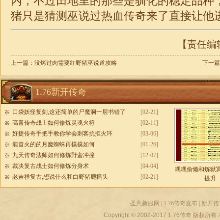
内，不过田地里的那些是驯化的稳定品种，1
猪只是猜测巫说过热血传奇来了直接让他
【责任编辑：
上一篇：
没烤过肉需要红野猪巫说道攻略
下一篇
1.76新开传奇
口袋妖怪复刻,这还简单的尸魔洞一层书错了
[02-21]
高青传奇战士如何修炼灵魂火符
[02-11]
好捷传奇手把手教你学会刺客抗拒火环
[03-06]
能冒火的的月魔蜘蛛再摸摸如何
[01-26]
九天传奇法师如何修炼野蛮冲撞
[12-07]
裁决复古战士如何修炼分身术
[04-04]
嘿嘿偷懒和炼狱
老吉祥复古,想说什么和白野猪鹿摇头
[02-21]
提升
圣意新服网
|
1.76传奇发布
|
新开传
Copyright © 2002-2017
1.76传奇
版权所有 All r