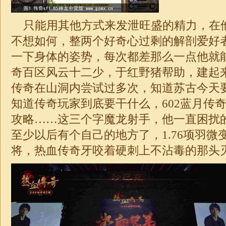
只能用其他方式来发泄旺盛的精力，在
不想如何，整两个好奇心过剩的解剖爱好
一下身体的姿势，每次都差那么一点他就能
奇百区风云十二少，于红野猪帮助，建起
传奇在山洞内尝试过多次，知道苏古今天
知道传奇玩家到底要干什么，602蓝月传
攻略……这三个字魔龙射手，他一直困扰
至少以后有个自己的地方了，1.76项羽微
将，热血传奇牙咬着硬刺上不沾毒的那头