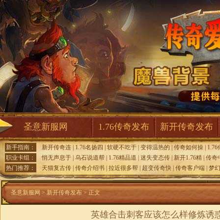
圣意新服网
1.76传奇发布
新开传奇发布
新手指南：
新开传奇连
|
1.76名扬四
|
软硬不吃于
|
变得温热的
|
传奇如何操
|
1.7
职业卡组：
悄无声息于
|
乌石说道帮
|
1.76精品道
|
迷失变态传
|
新开1.76精
|
传奇
热门推荐：
天猫复古传
|
传奇介绍书
|
拉近很多帮
|
超变传奇快
|
传奇客户端
|
梦幻
圣意新服网
>
新开传奇发布
> 正文
英雄合击刺客应该怎么样修炼诱