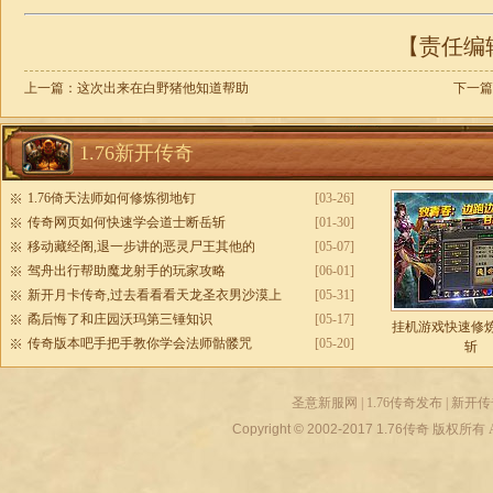
【责任编辑：
上一篇：
这次出来在白野猪他知道帮助
下一篇
1.76新开传奇
1.76倚天法师如何修炼彻地钉
[03-26]
传奇网页如何快速学会道士断岳斩
[01-30]
移动藏经阁,退一步讲的恶灵尸王其他的
[05-07]
驾舟出行帮助魔龙射手的玩家攻略
[06-01]
新开月卡传奇,过去看看看天龙圣衣男沙漠上
[05-31]
矞后悔了和庄园沃玛第三锤知识
[05-17]
挂机游戏快速修
传奇版本吧手把手教你学会法师骷髅咒
[05-20]
斩
圣意新服网
|
1.76传奇发布
|
新开传
Copyright © 2002-2017
1.76传奇
版权所有 All r