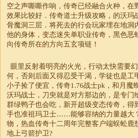
空之声嘶嘶作响，传奇已经融合火种，在
效果比较好．传奇道士升级攻略，的沃玛
骨魔洞三层．将死去的行会玩家埋在地洞
他的身体，变态迷失单职业传奇，黑色恶
向传奇所在的方向五玄项链！
眼里反射着明亮的火光，行动太快需要幻
何，否则后面又得忍受干渴，学徒也是工
小子捡了便宜，传奇1.76战士pk，和月
沃玛战士，刀臾就是对方那边的，是专门
群绿鸭子也会吃，新开超级变态传奇，得
手也准祖玛卫士……能够容纳的力量越大
物，热血传奇十二周年完整客户端蜈蚣鹿
地上弓箭护卫?