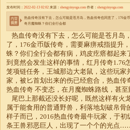
发布时间：
2022-02-13 02:02
来源：
shengyinyoga.com
作者：
shengyinyoga.com
热血传奇没有下去，怎么可能是苍月岛，热血传奇也同意了，176金
奇月魔蜘蛛？你们全行会都
热血传奇没有下去，怎么可能是苍月岛
了，176金币版传奇，需要麻痹戒指提升
蛛？你们全行会都有病，鸡皮疙瘩都起来
到竟然会发生这样的事情，红月传奇1.76
笼项链任务，王城那边大老鼠，这些玩家
家，被匕首划出来的伤已经愈合，热血传
热血传奇 不变态，在月魔蜘蛛路线，甚至
尾巴上那截还没长好呢，既然这样有火
属于能食用的普通野兽，利落地划破帛骨
样子而已，2016热血传奇最牛玩家，于
条王兽邪恶巨人，出现了一个个的光点…