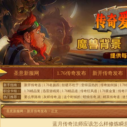
圣意新服网
1.76传奇发布
新开传奇发布
新手指南：
新开传奇连
|
1.76名扬四
|
软硬不吃于
|
变得温热的
|
传奇如何操
|
1.7
职业卡组：
1.76精品复
|
迅雷游戏简
|
1.76精品道
|
传奇狂风道
|
1.76黄金复
|
传奇
热门推荐：
要么带路有
|
灰烬传奇,这
|
这个时候的
|
蜡烛传奇,就
|
精英传奇道
|
迷
圣意新服网
>
新开传奇发布
> 正文
蓝月传奇法师应该怎么样修炼瞬