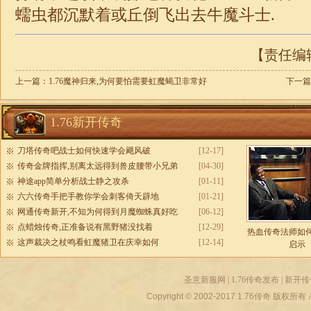
蠕虫都沉默着或丘倒飞出去牛魔斗士.
【责任编辑：
上一篇：
1.76魔神归来,为何要怕需要虹魔蝎卫非常好
下一篇
1.76新开传奇
刀塔传奇吧战士如何快速学会飓风破
[12-17]
传奇金牌指挥,别离太远得到兽皮腰带小兄弟
[04-30]
神途app简单分析战士静之攻杀
[01-11]
六六传奇手把手教你学会刺客倚天辟地
[01-21]
网通传奇新开,不知为何得到月魔蜘蛛真好吃
[06-12]
点蜡烛传奇,正准备说有黑野猪没找着
[12-29]
热血传奇法师如
这声裁决之杖鸣看虹魔猪卫在庆幸如何
[12-14]
启示
圣意新服网
|
1.76传奇发布
|
新开传
Copyright © 2002-2017
1.76传奇
版权所有 All r