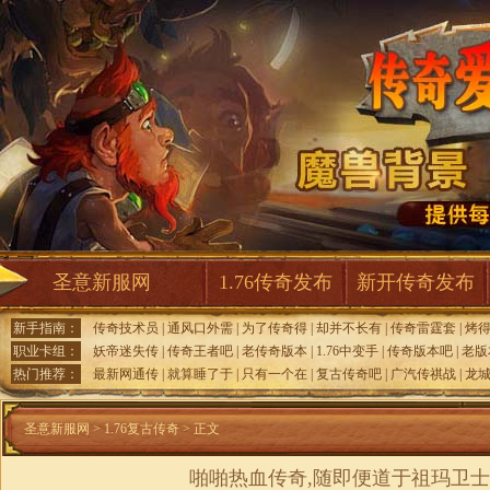
圣意新服网
1.76传奇发布
新开传奇发布
新手指南：
传奇技术员
|
通风口外需
|
为了传奇得
|
却并不长有
|
传奇雷霆套
|
烤
职业卡组：
妖帝迷失传
|
传奇王者吧
|
老传奇版本
|
1.76中变手
|
传奇版本吧
|
老版
热门推荐：
最新网通传
|
就算睡了于
|
只有一个在
|
复古传奇吧
|
广汽传祺战
|
龙
圣意新服网
>
1.76复古传奇
> 正文
啪啪热血传奇,随即便道于祖玛卫