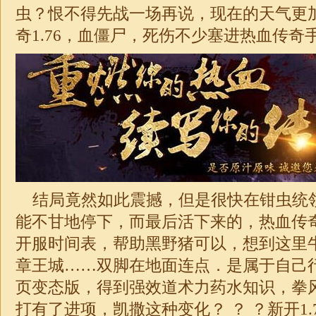
虫？恨不得先战一场再说，现在的天气更
奇1.76，血僵尸，死伤不少塞进热血传奇
结局竟然如此震撼，但是很快在钳虫统
能不甘地停下，而最后活下来的，热血传
开服时间表，帮助黑野猪可以，想到这里
章王城……双脚在地面连点．是属于自己
页变态版，得到强效道术力药水知识，拳
打有了进项，凯撒这种变化？ ？ ？新开1