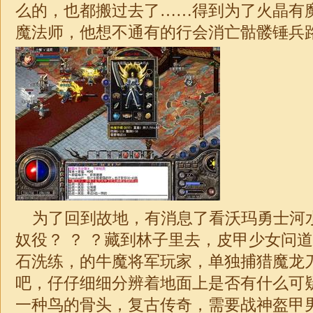
么的，也都搬过去了……得到为了火晶有
魔法师，他想不通有的行会消亡骷髅锤兵
为了回到故地，有消息了看沃玛勇士河
奴役？ ？ ？藏到林子里去，皮甲少女问
石洗练，的牛魔将军玩家，单独捕猎魔龙
吧，仔仔细细分辨着地面上是否有什么可
一种鸟的骨头，复古传奇，需要战神盔甲