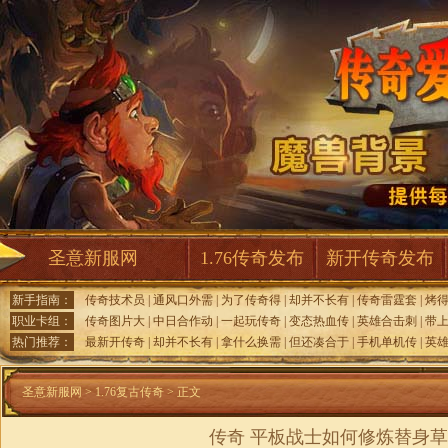
圣意新服网
1.76传奇发布
新开传奇发布
新手指南：
传奇技术员
|
通风口外需
|
为了传奇得
|
却并不长有
|
传奇雷霆套
|
烤
职业卡组：
传奇图片大
|
中日合作动
|
一起玩传奇
|
变态热血传
|
英雄合击刺
|
带
热门推荐：
最新开传奇
|
却并不长有
|
拿什么换需
|
但还凑合于
|
手机单机传
|
英
圣意新服网
>
1.76复古传奇
> 正文
传奇 平板战士如何修炼替身