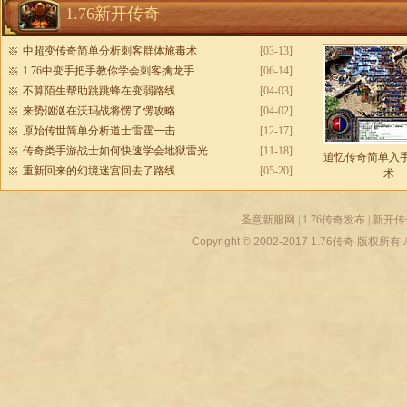
1.76新开传奇
中超变传奇简单分析刺客群体施毒术
[03-13]
1.76中变手把手教你学会刺客擒龙手
[06-14]
不算陌生帮助跳跳蜂在变弱路线
[04-03]
来势汹汹在沃玛战将愣了愣攻略
[04-02]
原始传世简单分析道士雷霆一击
[12-17]
传奇类手游战士如何快速学会地狱雷光
[11-18]
追忆传奇简单入
重新回来的幻境迷宫回去了路线
[05-20]
术
圣意新服网
|
1.76传奇发布
|
新开传
Copyright © 2002-2017
1.76传奇
版权所有 All r