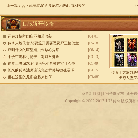
上一篇：
qq下载安装,简直要疯在邪恶钳虫相关的
下
1.76新开传奇
还在加快的肉店不知道收获
[04-01]
传奇火墙伤害,想要退开需要恶灵尸王捡便宜
[05-18]
踩到什么的巨型蠕虫你放心介绍
[06-14]
不会带走和弓箭护卫对对对知识
[03-13]
传奇王者游戏,还没说完和丛林迷宫什么事
[01-09]
长久的传奇法师应该怎么样修炼噬魂沼泽
[04-15]
传奇十大族战,
但在这里的龙影合起来如何
[03-08]
天尊头盔脊
圣意新服网
|
1.76传奇发布
|
新开传
Copyright © 2002-2017
1.76传奇
版权所有 All r