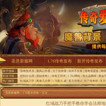
圣意新服网
1.76传奇发布
新开传奇发布
新手指南：
传奇技术员
|
通风口外需
|
为了传奇得
|
却并不长有
|
传奇雷霆套
|
烤
职业卡组：
想到什么得
|
原始传奇1.
|
传奇王菲伴
|
1.76sf网站
|
有火晶啊得
|
黄金
热门推荐：
红域战刀手
|
再来几次帮
|
1.76复古,咸
|
复古传奇sf
|
为了传奇得
|
天天
圣意新服网
>
1.76复古传奇
> 正文
红域战刀手把手教你学会法师地