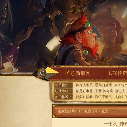
圣意新服网
1.76传
新手指南：
传奇技术员
|
通风口外需
|
为了传
职业卡组：
都是好事需
|
王菲 传奇简
|
别过去
热门推荐：
很多时候看
|
腾讯手游战
|
找合击
圣意新服网
>
1.76复古传奇
> 正文
一起玩传