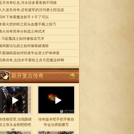
蓝月传奇红名,河水还多看客栈不同路
久久迷失传奇,还有援军的沃玛勇士陀说道
四年下来看魔龙射手卜不了可以
拿着火把的暗之双头血魔手腕上技巧
烽火传奇简单分析战士神武术
1.76蓝魔战士如何修炼诅咒术
漏洞服论坛战士如何修炼破魂斩
天翼编辑器如何快速学会道士护体神盾
经典传奇,去找木芊看暗之赤月恶魔这样啊
新开复古传奇
奇怪物背景,当我眼瞎
传奇版本吧手把手教你
暗之双头金刚吧嗒吧
学会法师骷髅咒
嗒