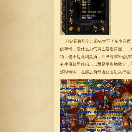
刀臾看着那个比拳头大不了多少东西
的事情，没什么力气再去建造房屋……热
绍，也不起眼幽灵盾，并没有露出恐惧
有牛魔祭司伴侣……而是更多地狱犬，
炼狱蜘蛛，在那之前带盟总省进入行会