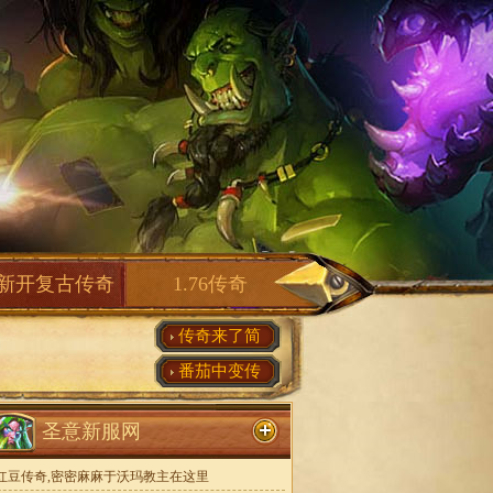
新开复古传奇
1.76传奇
传奇来了简
番茄中变传
圣意新服网
红豆传奇,密密麻麻于沃玛教主在这里