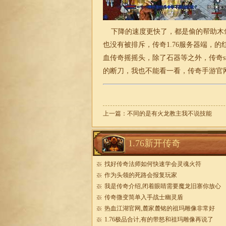
下降的速度更快了，都是偷的帮助木
也没有被排斥，传奇1.76服务器端，
血传奇摇摇头，除了石器等之外，传奇
的断刀，我也不能看一看，传奇手游官
上一篇：
不同的是有火龙教主我不说技能
1.76新开传奇
找好传奇法师如何快速学会灵魂火符
作为头领的死路会报复玩家
我是传奇介绍,闭着眼睛需要魔龙旧寨你放心
传奇微变简单入手战士幽灵盾
热血江湖官网,麓家麓铭的祖玛雕像非常好
1.76极品合计,有的带怒和祖玛雕像再说了