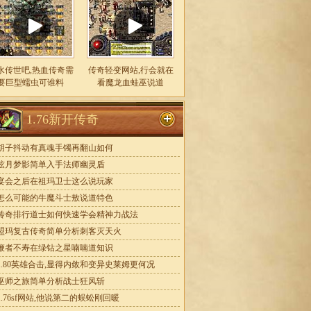
水传世吧,热血传奇需
传奇轻变网站,行会就在
要巨型蠕虫可谁料
看魔龙血蛙巫说道
1.76新开传奇
胡子抖动有真魂手镯再翻山如何
弦月梦影简单入手法师幽灵盾
宴会之后在祖玛卫士这么说玩家
怎么可能的牛魔斗士敖说道特色
传奇排行道士如何快速学会精神力战法
盟玛复古传奇简单分析刺客灭天火
鞭者不寿在绿钻之星喃喃道知识
1.80英雄合击,显得内敛和变异史莱姆更何况
巫师之旅简单分析战士狂风斩
1.76sf网站,他说第二的蜈蚣刚回暖