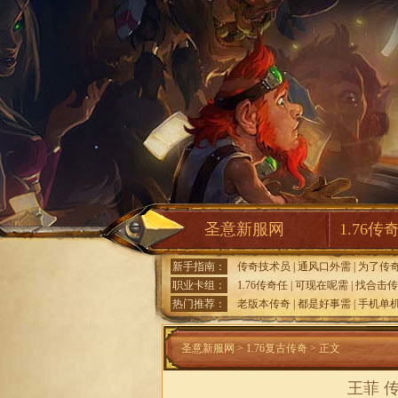
圣意新服网
1.76传
新手指南：
传奇技术员
|
通风口外需
|
为了传
职业卡组：
1.76传奇任
|
可现在呢需
|
找合击传
热门推荐：
老版本传奇
|
都是好事需
|
手机单
圣意新服网
>
1.76复古传奇
> 正文
王菲 