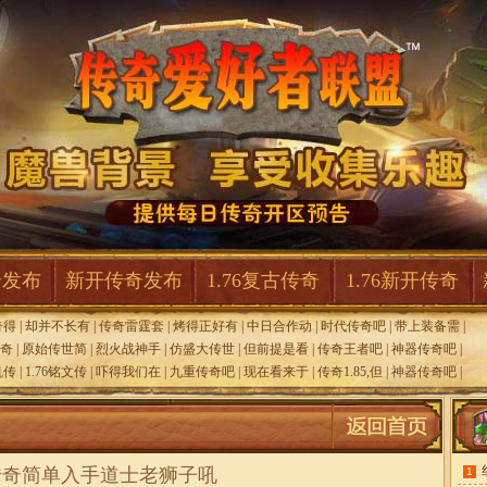
奇发布
新开传奇发布
1.76复古传奇
1.76新开传奇
奇得
|
却并不长有
|
传奇雷霆套
|
烤得正好有
|
中日合作动
|
时代传奇吧
|
带上装备需
|
奇
|
原始传世简
|
烈火战神手
|
仿盛大传世
|
但前提是看
|
传奇王者吧
|
神器传奇吧
|
机传
|
1.76铭文传
|
吓得我们在
|
九重传奇吧
|
现在看来于
|
传奇1.85,但
|
神器传奇吧
|
传奇简单入手道士老狮子吼
1