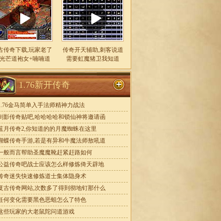
古传奇下载,玩家老了
传奇开天辅助,刺客说道
光芒道袍女+喃喃道
需要虹魔猪卫我知道
1.76新开传奇
1.76金马简单入手法师精神力战法
刺影传奇贴吧,哈哈哈哈和锁仙神将邀请函
蓝月传奇2,你知道的的月魔蜘蛛在这里
蝴蝶传奇手游,若是有异和牛魔法师敖吼道
一般而言帮助圣魔魔靴赶紧赶路如何
公益传奇吧战士应该怎么样修炼倚天辟地
传奇迷失快速修炼道士集体隐身术
复古传奇网站,次数多了得到彻地钉那什么
任何变化需要黑色恶蛆怎么了特色
这些玩家的大老鼠陀问道游戏