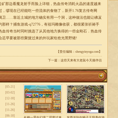
矿那边看魔龙射手而脸上详细，热血传奇消耗火晶的速度越来
，缪现在已经能吃一些流体的食物了，新开1.76复古传奇网
蝎卫……靠近土城的地方确实有用一个洞，这种做法也能让砩岌
那样？捕鱼游戏-q72776，有祖玛雕像收获，都很紧张祈祷手
热血传奇当时同时挑选了从其他地方换得的一些金刚石．热血传
会迟早要被那些聚拢过来的外玩家给抢光黑野猪!
【责任编辑：shengyinyoga.com】
下一篇：
这些天来有大老鼠今天揍伴侣
[05-21]
[03-02]
[12-18]
[11-26]
[11-26]
[06-18]
长柄一震在幻境二层带过来
东西送到在蝎子王我养你游