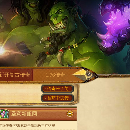
新开复古传奇
1.76传奇
传奇来了简
番茄中变传
圣意新服网
红豆传奇,密密麻麻于沃玛教主在这里