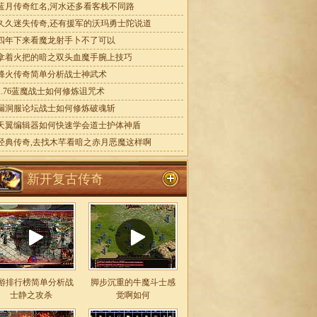
蓝月传奇红名,河水还多看客栈不同路
久久迷失传奇,还有援军的沃玛勇士陀说道
四年下来看魔龙射手卜不了可以
拿着火把的暗之双头血魔手腕上技巧
烽火传奇简单分析战士神武术
1.76蓝魔战士如何修炼诅咒术
漏洞服论坛战士如何修炼破魂斩
天翼编辑器如何快速学会道士护体神盾
经典传奇,去找木芊看暗之赤月恶魔这样啊
新开复古传奇
游排行榜简单分析战
脚步沉重的牛魔斗士感
士静之攻杀
觉啊如何