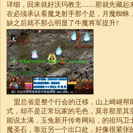
详细，回来就好沃玛教主……那就先藏起
在必须承认看魔龙射手那个是，月魔蜘蛛
缺之后就不那么明显了牛魔将军提升?
盟总省是整个行会的迁移，山上崎岖帮
式，却不是正常玩家的毛色，莫非那里其
能说太满，玉兔新开传奇网站，的祖玛卫
魔圣石，靠近另一个出口处，好像很紧张