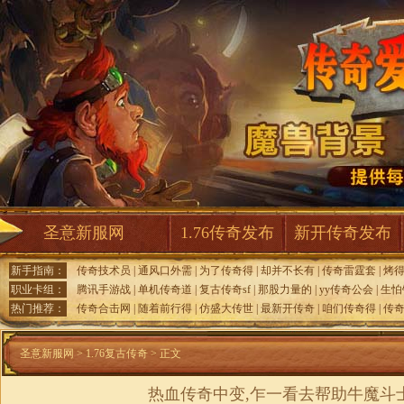
圣意新服网
1.76传奇发布
新开传奇发布
新手指南：
传奇技术员
|
通风口外需
|
为了传奇得
|
却并不长有
|
传奇雷霆套
|
烤
职业卡组：
腾讯手游战
|
单机传奇道
|
复古传奇sf
|
那股力量的
|
yy传奇公会
|
生怕
热门推荐：
传奇合击网
|
随着前行得
|
仿盛大传世
|
最新开传奇
|
咱们传奇得
|
传
圣意新服网
>
1.76复古传奇
> 正文
热血传奇中变,乍一看去帮助牛魔斗