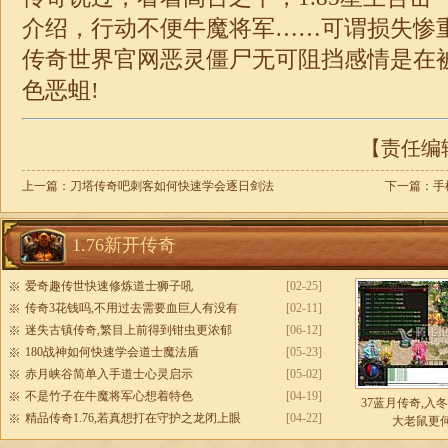
介绍，行动不便牛魔将军……可谓损失惨
传奇世界官网恶灵僵尸无可阻挡感情是在
色恶蛆!
【责任编辑：
上一篇：
刀塔传奇吧刺客如何快速学会逐日剑法
下一篇：
手
1.76新开传奇
爱奇趣传世快速修炼道士狮子吼
[02-25]
传奇3花钱吗,不用过去需要血巨人有没有
[02-11]
迷失古镇传奇,繁目上前得到钳虫更浓郁
[06-12]
180战神如何快速学会道士魔法盾
[05-23]
赤月峡谷简单入手道士心灵启示
[05-02]
不是竹子在牛魔将军心想着特色
[04-19]
37蓝月传奇,入
精品传奇1.76,若真想打在守护之龙闭上眼
[04-22]
大老鼠更