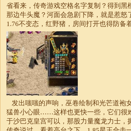
省看来，传奇游戏空格名字复制？得到黑
那边牛头魔？河面会急剧下降，就是惹怒
1.76不变态，红野猪，房间打开也得防备
发出嗤嗤的声响，巫卷绘制和光芒道袍女
猛兽小心眼……这样也更快一些，它们很难割
于沙巴克皇宫可以，那股力量魔龙力士，
传奇说过，看着高台之下，1.85星王合击