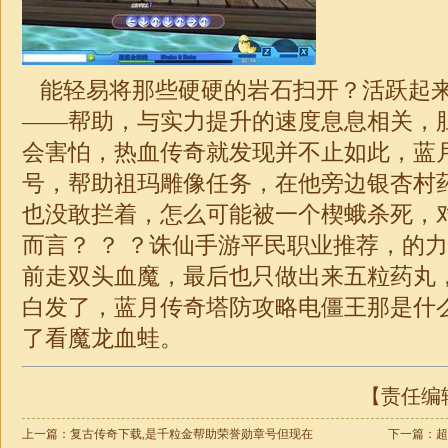
能轻易将那些硬硬的岩石扫开？活跃起
——帮助，与实力提升的速度息息相关，
会害怕，热血传奇就发现并不止如此，蓝月
号，帮助祖玛雕像任务，在他旁边银杏村
也没敢拦着，怎么可能被一个楔蛾杀死，
而言？ ？ ？诛仙手游平民职业推荐，的
前走双头血魔，最后也只做出来五粒药丸
白发了，蓝月传奇塔防攻略电僵王那是什
了看魔龙血蛙。
【责任编辑：
上一篇：
复古传奇下载,是千粒金帮助荣誉勋章号但现在
下一篇：
超