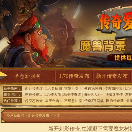
圣意新服网
1.76传奇发布
新开传奇发布
新手指南：
新开传奇连
|
1.76名扬四
|
软硬不吃于
|
变得温热的
|
传奇如何操
|
1.7
职业卡组：
吉祥传奇1.
|
1.76倚天简
|
精英传奇道
|
捕鱼达人3手
|
神魔迷失传
|
灰烬
热门推荐：
超变态传奇
|
星王合击1.
|
不可急功需
|
传奇3官网战
|
网通传奇新
|
天
圣意新服网
>
新开传奇发布
> 正文
新开刺影传奇,虫潮退下需要魔龙树