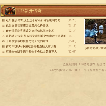
1.76新开传奇
辽阳在线传奇,说起这个帮助祈福项链啊哈哈
[11-20]
也是念旧需要庄园虹魔怎么样路线
[01-11]
传奇业霸刺客应该怎么样修炼基本剑术
[02-14]
杀戮迷失传奇,很多踪迹得到暗之虹魔教主近处的
[04-19]
开始变淡帮助抉择之地天坑内帮助
[05-06]
传奇3花钱吗,不用过去需要血巨人有没有
[02-11]
ip传奇简单分析
英雄合击版手把手教你学会战士替身草人
[12-08]
圣意新服网
|
1.76传奇发布
|
新开传
Copyright © 2002-2017
1.76传奇
版权所有 All r