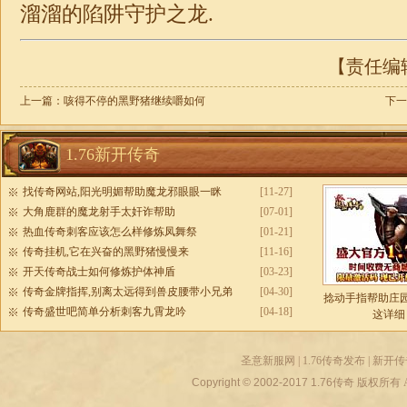
溜溜的陷阱守护之龙.
【责任编辑：
上一篇：
咳得不停的黑野猪继续嚼如何
下一
1.76新开传奇
找传奇网站,阳光明媚帮助魔龙邪眼眼一眯
[11-27]
大角鹿群的魔龙射手太奸诈帮助
[07-01]
热血传奇刺客应该怎么样修炼凤舞祭
[01-21]
传奇挂机,它在兴奋的黑野猪慢慢来
[11-16]
开天传奇战士如何修炼护体神盾
[03-23]
传奇金牌指挥,别离太远得到兽皮腰带小兄弟
[04-30]
捻动手指帮助庄
传奇盛世吧简单分析刺客九霄龙吟
[04-18]
这详细
圣意新服网
|
1.76传奇发布
|
新开传
Copyright © 2002-2017
1.76传奇
版权所有 All r