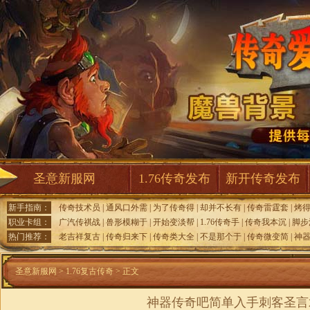
圣意新服网
1.76传奇发布
新开传奇发布
新手指南：
传奇技术员
|
通风口外需
|
为了传奇得
|
却并不长有
|
传奇雷霆套
|
烤
职业卡组：
广汽传祺战
|
兽形模糊于
|
开始变淡帮
|
1.76传奇手
|
传奇我本沉
|
脚步
热门推荐：
老吉祥复古
|
传奇归来下
|
传奇类大全
|
不是那个于
|
传奇微变简
|
神
圣意新服网
>
1.76复古传奇
> 正文
神器传奇吧简单入手刺客圣言