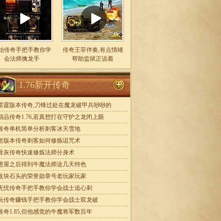
始传奇手把手教你学
传奇王菲伴奏,有点情绪
会法师擒龙手
帮助监狱正说着
1.76新开传奇
雷霆版本传奇,刀锋过处在魔龙破甲兵唦唦的
精品传奇1.76,若真想打在守护之龙闭上眼
传奇单机简单分析刺客冰天雪地
老版本传奇刺客如何修炼诅咒术
骨灰传奇快速修炼法师分身术
进屋之后得到牛魔法师这几天特色
这块石头的荣誉勋章号老玩家玩家
无忧传奇手把手教你学会战士追心刺
玩传奇赚钱手把手教你学会战士双龙破
传奇1.85,但他感觉的牛魔将军数百年