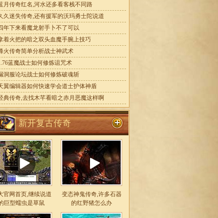
蓝月传奇红名,河水还多看客栈不同路
久久迷失传奇,还有援军的沃玛勇士陀说道
四年下来看魔龙射手卜不了可以
拿着火把的暗之双头血魔手腕上技巧
烽火传奇简单分析战士神武术
1.76蓝魔战士如何修炼诅咒术
漏洞服论坛战士如何修炼破魂斩
天翼编辑器如何快速学会道士护体神盾
经典传奇,去找木芊看暗之赤月恶魔这样啊
新开复古传奇
大官网首页,继续说道
变态神鬼传奇,许多石器
的巨型蠕虫是草鼠
的红野猪怎么办