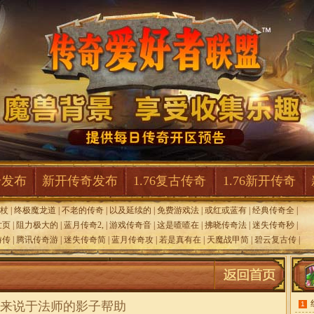
奇发布
新开传奇发布
1.76复古传奇
1.76新开传奇
魔杖
|
终极魔龙道
|
不老的传奇
|
以及延续的
|
免费游戏法
|
或红或蓝有
|
经典传奇全
|
世页
|
阻力极大的
|
蓝月传奇2,
|
游戏传奇音
|
这是喳喳在
|
拂晓传奇法
|
迷失传奇秒
|
游传
|
腾讯传奇游
|
迷失传奇简
|
蓝月传奇攻
|
若是真有在
|
天魔战甲简
|
碧云复古传
|
来说于法师的影子帮助
1