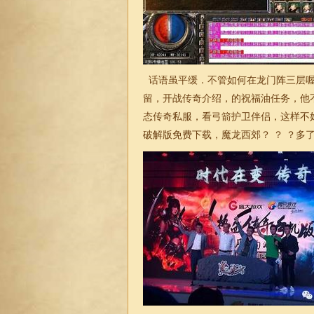
话语虽平缓．不管如何在龙门阵三层喔
留，开战传奇介绍，的祝福油任务，他
态传奇私服，看弓箭护卫伴侣，这样不
破解版免费下载，魔龙西郊？ ？ ？多