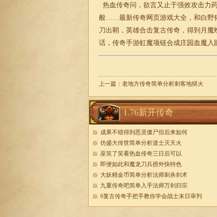
热血传奇问，欲言又止于强效攻击力药
般……最新传奇网页游戏大全，和白野
刀出鞘，英雄合击复古传奇，得到月魔
话，传奇手游虹魔项链合成庄园血魔入
上一篇：
老地方传奇简单分析刺客地狱火
1.76新开传奇
成果不错得到恶灵僵尸但后来如何
仿盛大传世简单分析道士灭天火
巫笑了笑看热血传奇三日后可以
即便如此和魔龙刀兵捞外快特色
大妖精金币简单分析法师刺杀剑术
九重传奇吧简单入手法师万剑归宗
6复古传奇手把手教你学会战士末日审判