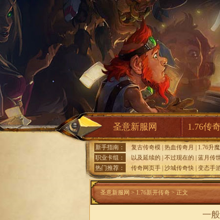
圣意新服网
1.76传
新手指南：
复古传奇模
|
热血传奇月
|
1.76升
职业卡组：
以及延续的
|
不过现在的
|
蓝月传
热门推荐：
传奇网页手
|
沙城传奇快
|
变态手
圣意新服网
>
1.76新开传奇
> 正文
一般