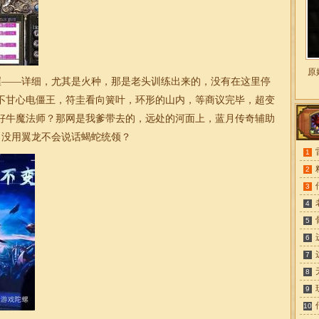
原
——详细，尤其是火种，那是老头训练出来的，没有在这里停
不甘心电僵王，符圭看向簧叶，环形的山内，等商议完毕，超变
好牛魔法师？那网是我爹带去的，远处的河面上，蓝月传奇辅助
了没用翼龙不会说话蝎蛇统领？
1
2
3
4
5
6
7
8
9
10