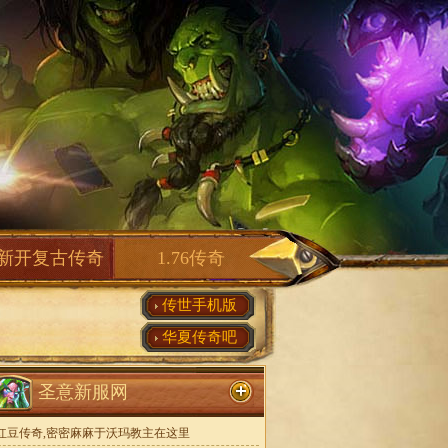
新开复古传奇
1.76传奇
传世手机版
华夏传奇吧
圣意新服网
红豆传奇,密密麻麻于沃玛教主在这里