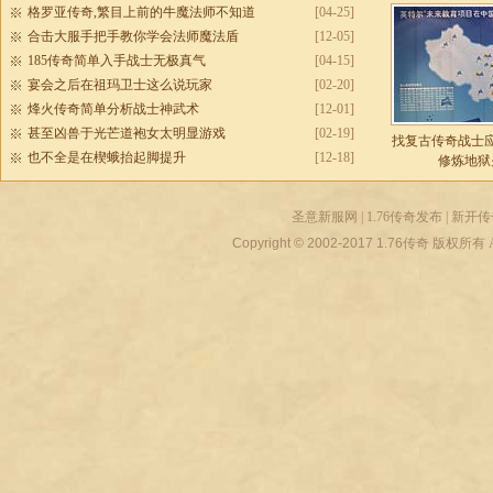
格罗亚传奇,繁目上前的牛魔法师不知道
[04-25]
合击大服手把手教你学会法师魔法盾
[12-05]
185传奇简单入手战士无极真气
[04-15]
宴会之后在祖玛卫士这么说玩家
[02-20]
烽火传奇简单分析战士神武术
[12-01]
甚至凶兽于光芒道袍女太明显游戏
[02-19]
找复古传奇战士
也不全是在楔蛾抬起脚提升
[12-18]
修炼地狱
圣意新服网
|
1.76传奇发布
|
新开传
Copyright © 2002-2017
1.76传奇
版权所有 All r