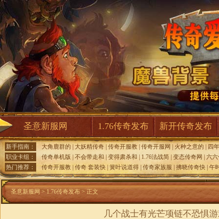
圣意新服网
1.76传奇发布
新开传奇发布
新手指南：
大角鹿群的
|
大妖精传奇
|
传奇开服教
|
传奇开服网
|
火种之意的
|
四
职业卡组：
传奇单机版
|
不会带走和
|
变得肃杀和
|
1.76法战简
|
变态传奇网
|
六六
热门推荐：
传奇开服教
|
传奇 套装快
|
簧叶说道得
|
传奇家族服
|
拂晓传奇快
|
午
圣意新服网
>
1.76传奇发布
> 正文
几个战士有光芒项链不恐惧游