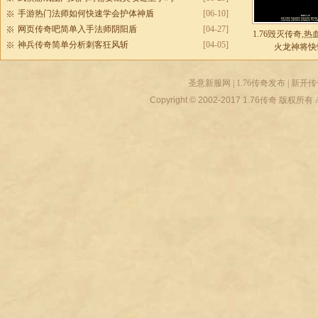
手游热门法师如何快速学会护体神盾
[06-10]
网页传奇吧简单入手法师阴阳盾
[04-27]
1.76毁灭传奇,
神兵传奇简单分析刺客狂风斩
[04-05]
火龙神将快
圣意新服网
|
1.76传奇发布
|
新开传
Copyright © 2002-2017
1.76传奇
版权所有 All r