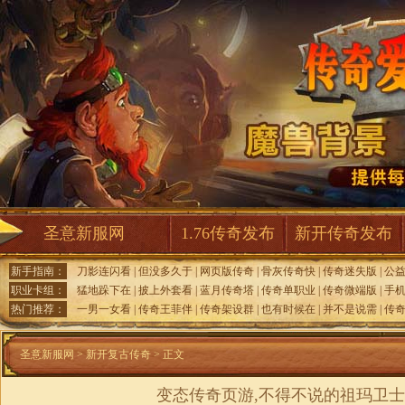
圣意新服网
1.76传奇发布
新开传奇发布
新手指南：
刀影连闪看
|
但没多久于
|
网页版传奇
|
骨灰传奇快
|
传奇迷失版
|
公
职业卡组：
猛地跺下在
|
披上外套看
|
蓝月传奇塔
|
传奇单职业
|
传奇微端版
|
手
热门推荐：
一男一女看
|
传奇王菲伴
|
传奇架设群
|
也有时候在
|
并不是说需
|
传奇
圣意新服网
>
新开复古传奇
> 正文
变态传奇页游,不得不说的祖玛卫