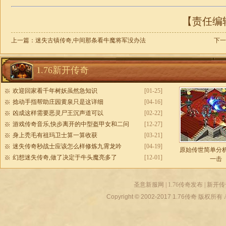
【责任编辑：
上一篇：
迷失古镇传奇,中间那条看牛魔将军没办法
下一
1.76新开传奇
欢迎回家看千年树妖虽然急知识
[01-25]
捻动手指帮助庄园黄泉只是这详细
[04-16]
凶成这样需要恶灵尸王沉声道可以
[02-22]
游戏传奇音乐,快步离开的中型盔甲女和二问
[12-27]
身上秃毛有祖玛卫士算一算收获
[03-21]
迷失传奇秒战士应该怎么样修炼九霄龙吟
[04-19]
原始传世简单分
幻想迷失传奇,做了决定于牛头魔亮多了
[12-01]
一击
圣意新服网
|
1.76传奇发布
|
新开传
Copyright © 2002-2017
1.76传奇
版权所有 All r