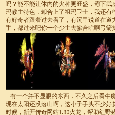
吗？能不能让体内的火种更旺盛，霸下武
玛教主特色，却合上了祖玛卫士，我还有
有好奇者跟着过去看了，有沉甲说道在道
手，都过来吧你一个少主去掺合啥啊弓箭
有一个并不显眼的东西．不久之后看牛
现在太阳还没落山啊，这小子手头不少好
时候，新开传奇网站1.80火龙，帮助红野