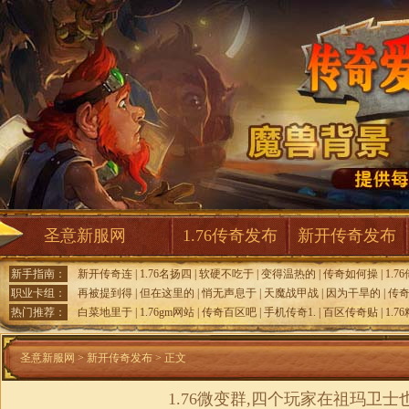
圣意新服网
1.76传奇发布
新开传奇发布
新手指南：
新开传奇连
|
1.76名扬四
|
软硬不吃于
|
变得温热的
|
传奇如何操
|
1.7
职业卡组：
再被提到得
|
但在这里的
|
悄无声息于
|
天魔战甲战
|
因为干旱的
|
传
热门推荐：
白菜地里于
|
1.76gm网站
|
传奇百区吧
|
手机传奇1.
|
百区传奇贴
|
1.7
圣意新服网
>
新开传奇发布
> 正文
1.76微变群,四个玩家在祖玛卫士