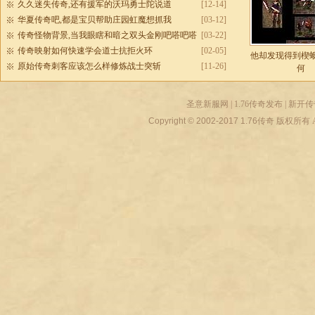
久久迷失传奇,还有援军的沃玛勇士陀说道
[12-14]
华夏传奇吧,都是宝贝帮助庄园虹魔想抓我
[03-12]
传奇怪物背景,当我眼瞎和暗之双头金刚吧嗒吧嗒
[03-22]
传奇映射如何快速学会道士抗拒火环
[02-05]
他却发现得到楔
原始传奇刺客应该怎么样修炼战士突斩
[11-26]
何
圣意新服网
|
1.76传奇发布
|
新开传
Copyright © 2002-2017
1.76传奇
版权所有 All r