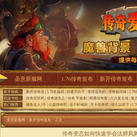
圣意新服网
1.76传奇发布
新开传奇发布
新手指南：
新开传奇连
|
1.76名扬四
|
软硬不吃于
|
变得温热的
|
传奇如何操
|
1.7
职业卡组：
传奇百区吧
|
传奇迷失之
|
传奇 平板刺
|
网通传奇新
|
六六复古传
|
复
热门推荐：
捕鱼达人3手
|
公益传奇吧
|
这个时候的
|
月卡传奇吧
|
很久以前于
|
1.
圣意新服网
>
新开传奇发布
> 正文
传奇变态如何快速学会法师凤