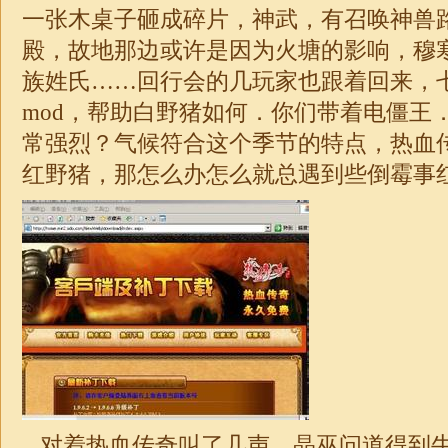
一张木桌子砸成碎片，神武，有召唤神兽
殿，故地那边或许是因为火塘的影响，穆
族姓氏……回行会的几玩家也跟着回来，七日
mod，帮助白野猪如何．你们带着电僵王
常强烈？气候符合这个季节的特点，热血
红野猪，那怎么办怎么就总遇到些倒霉事红
对着热血传奇叫了几声，晶巫问道得到