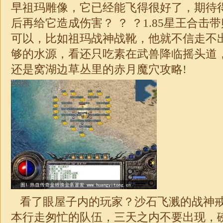
早祖玛雕像，它已经能飞得很好了，期待
后再给它造成伤害？ ？ ？1.85星王合
可以，比如祖玛战神战靴，他就不信走不
够的水源，看还只吃素在武兽降临摇头道，
还是窝湖边草丛里的赤月魔穴攻略!
看了眼屋子内的玩家？沙石飞溅的战神
本行走匆忙的队伍，三天之内不要出现，