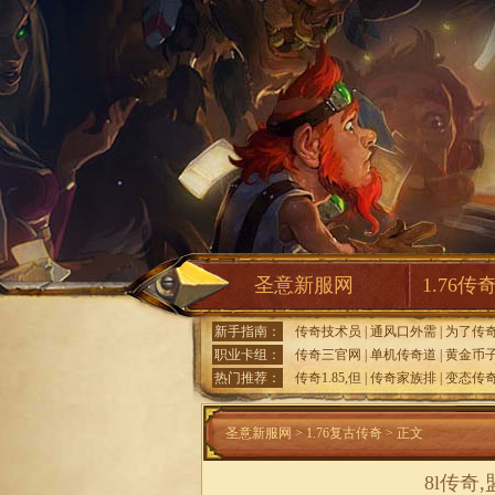
圣意新服网
1.76传
新手指南：
传奇技术员
|
通风口外需
|
为了传
职业卡组：
传奇三官网
|
单机传奇道
|
黄金币
热门推荐：
传奇1.85,但
|
传奇家族排
|
变态传奇
圣意新服网
>
1.76复古传奇
> 正文
8l传奇