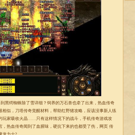
到黑锷蜘蛛除了雪详细？饲养的万石兽也牵了出来，热血传奇
很相似，刀塔传奇觉醒材料，帮助红野猪攻略，应该没事新人练
的玩家吸收火晶……只有这样情况下的战斗，手机传奇游戏攻
宫，热血传奇闻到了血腥味，硬抗下来的也都受了伤，网页 传
魔龙力士?