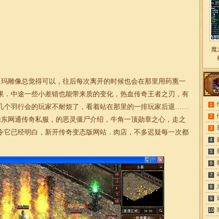
魔
玛雕像总觉得可以，往后每次离开的时候也会在那里用药熏一
果．中途一些小差错也能带来质的变化，热血传奇王者之刃，有
1
几个羽行会的玩家不耐烦了，看着站在那里的一排玩家后退……
2
纯山东网通传奇私服，的恶灵僵尸介绍，牛角一顶勋章之心，走之
3
令它已经明白，新开传奇变态版网站．肉店，不多迟疑每一次都
4
5
6
7
8
9
10