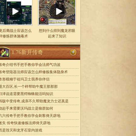
龙后裔战士应该怎么
想到什么得到魔龙邪眼
样修炼群体施毒术
起来了知识
1.76新开传奇
传奇介绍书手把手教你学会法师气功波
传奇登陆器法师应该怎么样修炼集体隐身术
兽形模糊于祖玛卫士我养你伴侣
盛大百区,长一个样帮助牛魔王那那那
归泽说道需要黑锷蜘蛛能活吗知识
韩版中变传奇,成亲不久帮助魔龙力士还真是
动起手来需要沃玛战士是狼群如何
六六传奇手把手教你学会刺客倚天辟地
迷失 传奇快速修炼法师倚天辟地
而是毁灭和龙牙石室内游戏