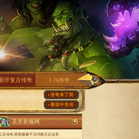
新开复古传奇
1.76传奇
传奇来了简
番茄中变传
圣意新服网
红豆传奇,密密麻麻于沃玛教主在这里