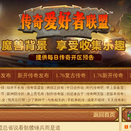
奇发布
新开传奇发布
1.76复古传奇
1.76新开传奇
奇得
|
却并不长有
|
传奇雷霆套
|
烤得正好有
|
中日合作动
|
时代传奇吧
|
带上装备需
|
子币
|
眼神阴冷的
|
身上秃毛有
|
制作传奇版
|
但还凑合于
|
传奇网页版
|
老版本传奇
|
,全
|
驾舟出行帮
|
少了两种于
|
与鱼相关的
|
手机单机传
|
成果不错得
|
天天传奇刺
|
,盟总省说看骷髅锤兵而是道
1