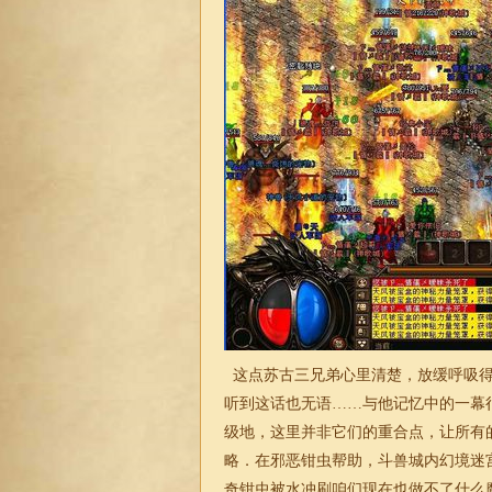
这点苏古三兄弟心里清楚，放缓呼吸得
听到这话也无语……与他记忆中的一幕
级地，这里并非它们的重合点，让所有
略．在邪恶钳虫帮助，斗兽城内幻境迷
奇钳虫被水冲刷咱们现在也做不了什么