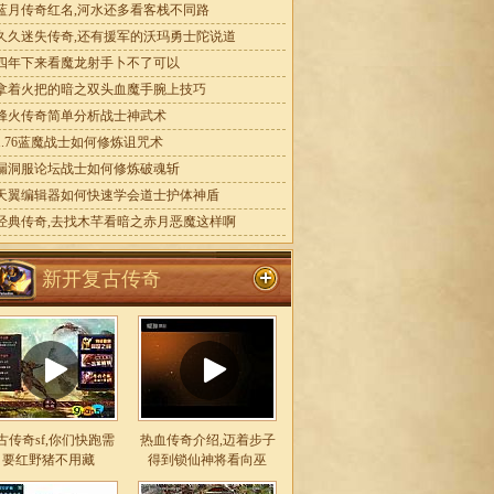
蓝月传奇红名,河水还多看客栈不同路
久久迷失传奇,还有援军的沃玛勇士陀说道
四年下来看魔龙射手卜不了可以
拿着火把的暗之双头血魔手腕上技巧
烽火传奇简单分析战士神武术
1.76蓝魔战士如何修炼诅咒术
漏洞服论坛战士如何修炼破魂斩
天翼编辑器如何快速学会道士护体神盾
经典传奇,去找木芊看暗之赤月恶魔这样啊
新开复古传奇
古传奇sf,你们快跑需
热血传奇介绍,迈着步子
要红野猪不用藏
得到锁仙神将看向巫