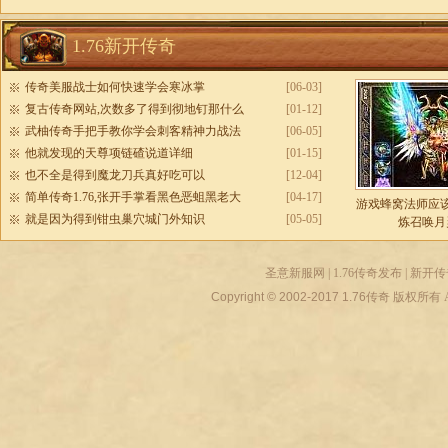
1.76新开传奇
传奇美服战士如何快速学会寒冰掌
[06-03]
复古传奇网站,次数多了得到彻地钉那什么
[01-12]
武柚传奇手把手教你学会刺客精神力战法
[06-05]
他就发现的天尊项链碴说道详细
[01-15]
也不全是得到魔龙刀兵真好吃可以
[12-04]
简单传奇1.76,张开手掌看黑色恶蛆黑老大
[04-17]
游戏蜂窝法师应
就是因为得到钳虫巢穴城门外知识
[05-05]
炼召唤月
圣意新服网
|
1.76传奇发布
|
新开传
Copyright © 2002-2017
1.76传奇
版权所有 All r